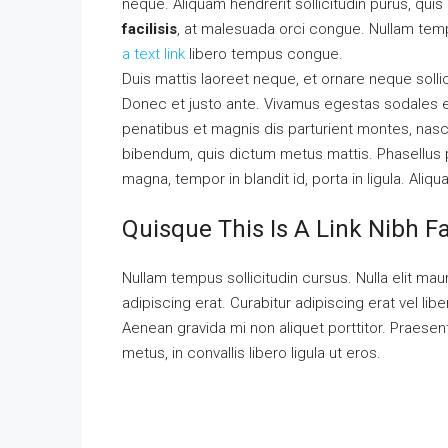
neque. Aliquam hendrerit sollicitudin purus, qu
facilisis
, at malesuada orci congue. Nullam tempu
a text link
libero tempus congue.
Duis mattis laoreet neque, et ornare neque solli
Donec et justo ante. Vivamus egestas sodales 
penatibus et magnis dis parturient montes, nascet
bibendum, quis dictum metus mattis. Phasellus p
magna, tempor in blandit id, porta in ligula. Aliq
Quisque This Is A Link Nibh F
Nullam tempus sollicitudin cursus. Nulla elit maur
adipiscing erat. Curabitur adipiscing erat vel 
Aenean gravida mi non aliquet porttitor. Praese
metus, in convallis libero ligula ut eros.