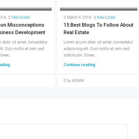
2016
Real Estate
March 9, 2016
Real Estate
on Misconceptions
15 Best Blogs To Follow About
siness Development
Real Estate
dolor sit amet, consectetur
Lorem ipsum dolor sit amet, consectetur
lit. Duis mollis et sem sed
adipiscing elit. Duis mollis et sem sed
Donec...
sollicitudin. Donec...
ading
Continue reading
by ADMIN