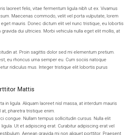
is laoreet felis, vitae fermentum ligula nibh ut ex. Vivamus
 ipsum. Maecenas commodo, velit vel porta vulputate, lorem
get mauris. Donec dictum elit vel nunc tristique, eu lobortis
ravida dui ultricies. Morbi vehicula nulla eget elit mollis, at
citudin at. Proin sagittis dolor sed mi elementum pretium.
est, eu rhoncus urna semper eu. Cum sociis natoque
ur ridiculus mus. Integer tristique elit lobortis purus
ttitor Mattis
a in ligula. Aliquam laoreet nisl massa, at interdum mauris
sl at, pharetra tristique enim.
orci congue. Nullam tempus sollicitudin cursus. Nulla elit
ligula. Ut et adipiscing erat. Curabitur adipiscing erat vel
tibulum. Aenean gravida mi non aliquet porttitor. Praesent