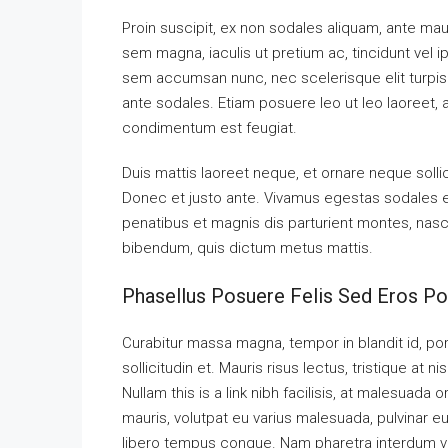
Proin suscipit, ex non sodales aliquam, ante maur
sem magna, iaculis ut pretium ac, tincidunt vel
sem accumsan nunc, nec scelerisque elit turpis e
ante sodales. Etiam posuere leo ut leo laoreet, a g
condimentum est feugiat.
Duis mattis laoreet neque, et ornare neque solli
Donec et justo ante. Vivamus egestas sodales 
penatibus et magnis dis parturient montes, nascet
bibendum, quis dictum metus mattis.
Phasellus Posuere Felis Sed Eros Por
Curabitur massa magna, tempor in blandit id, port
sollicitudin et. Mauris risus lectus, tristique at ni
Nullam this is a link nibh facilisis, at malesuada 
mauris, volutpat eu varius malesuada, pulvinar eu 
libero tempus congue. Nam pharetra interdum ves