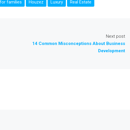
or families
Houzez
Luxury
Real Estate
Next post
14 Common Misconceptions About Business
Development