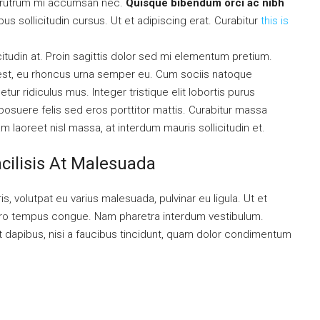
is rutrum mi accumsan nec.
Quisque bibendum orci ac nibh
s sollicitudin cursus. Ut et adipiscing erat. Curabitur
this is
citudin at. Proin sagittis dolor sed mi elementum pretium.
est, eu rhoncus urna semper eu. Cum sociis natoque
ur ridiculus mus. Integer tristique elit lobortis purus
osuere felis sed eros porttitor mattis. Curabitur massa
uam laoreet nisl massa, at interdum mauris sollicitudin et.
acilisis At Malesuada
is, volutpat eu varius malesuada, pulvinar eu ligula. Ut et
libero tempus congue. Nam pharetra interdum vestibulum.
nt dapibus, nisi a faucibus tincidunt, quam dolor condimentum